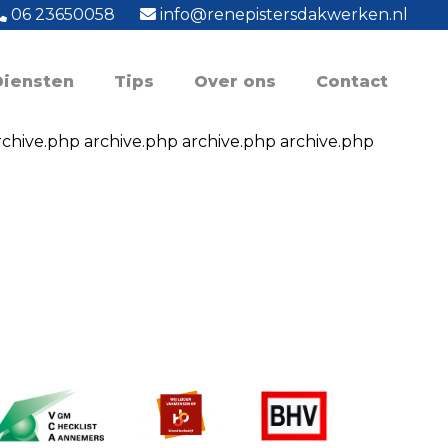
06 23650058
info@renepistersdakwerken.nl
Diensten
Tips
Over ons
Contact
rchive.php archive.php archive.php archive.php